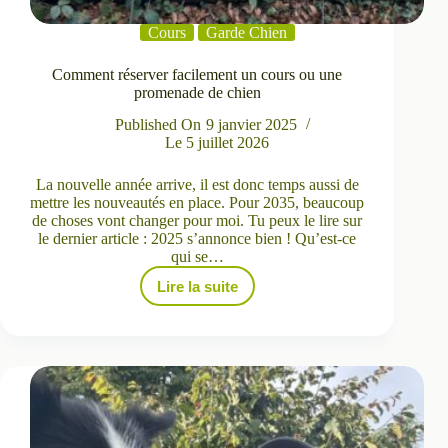
Cours
Garde Chien
Comment réserver facilement un cours ou une
promenade de chien
Published On
9 janvier 2025
Le
5 juillet 2026
La nouvelle année arrive, il est donc temps aussi de
mettre les nouveautés en place. Pour 2035, beaucoup
de choses vont changer pour moi. Tu peux le lire sur
le dernier article : 2025 s’annonce bien ! Qu’est-ce
qui se…
Lire la suite
Comment
réserver
facilement
un
cours
ou
une
promenade
de
chien