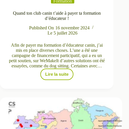
Formation
Quand ton club canin t’aide à payer ta formation
d’éducateur !
Published On
16 novembre 2024
Le
5 juillet 2026
Afin de payer ma formation d’éducateur canin, j’ai
mis en place diverses choses. L’une a été une
campagne de financement participatif, qui a eu un
petit soutien, sur WeMakeIt d’autres solutions ont été
essayées, comme du dog sitting. Certaines avec…
Lire la suite
Quand
ton
club
canin
t’aide
à
payer
ta
formation
d’éducateur
!