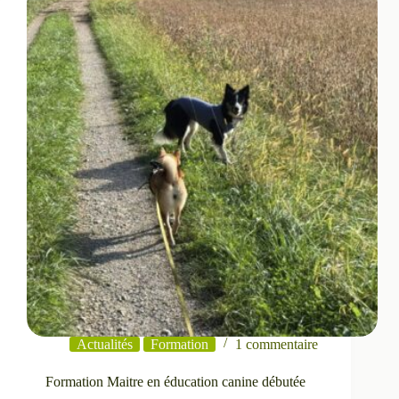
en
Suisse
Actualités
Formation
1 commentaire
Formation Maitre en éducation canine débutée