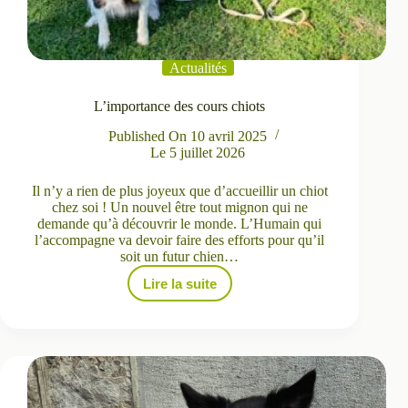
Actualités
L’importance des cours chiots
Published On
10 avril 2025
Le
5 juillet 2026
Il n’y a rien de plus joyeux que d’accueillir un chiot
chez soi ! Un nouvel être tout mignon qui ne
demande qu’à découvrir le monde. L’Humain qui
l’accompagne va devoir faire des efforts pour qu’il
soit un futur chien…
Lire la suite
L’importance
des
cours
chiots