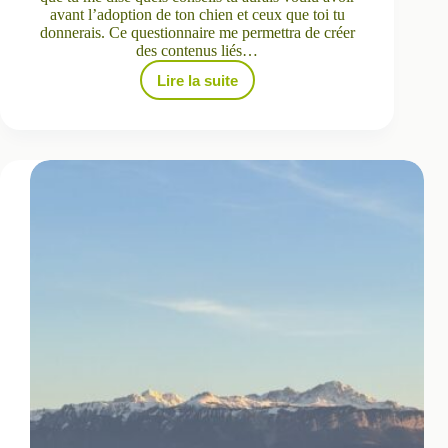
avant l’adoption de ton chien et ceux que toi tu
donnerais. Ce questionnaire me permettra de créer
des contenus liés…
Lire la suite
Quels
sont
les
conseils
que
tu
aurais
aimé
avoir
avant
l’adoption
de
ton
chien
?