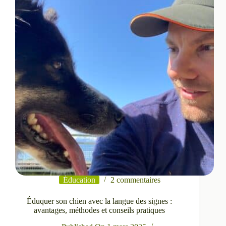
cours
canins
à
prix
abordable
Éducation
2 commentaires
Éduquer son chien avec la langue des signes :
avantages, méthodes et conseils pratiques