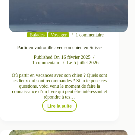
Balades
Voyager
1 commentaire
Partir en vadrouille avec son chien en Suisse
Published On
16 février 2025
1 commentaire
Le
5 juillet 2026
Où partir en vacances avec son chien ? Quels sont
les lieux qui sont recommandés ? Si tu te pose ces
questions, voici venu le moment de faire la
connaissance d’un livre qui peut être intéressant et
répondre à tes…
Lire la suite
Partir
en
vadrouille
avec
son
chien