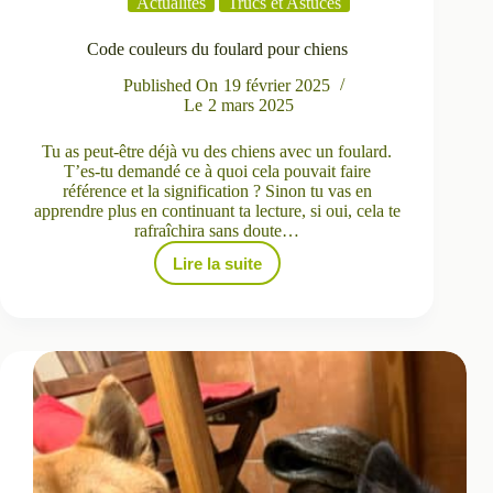
Actualités
Trucs et Astuces
Code couleurs du foulard pour chiens
Published On
19 février 2025
Le
2 mars 2025
Tu as peut-être déjà vu des chiens avec un foulard.
T’es-tu demandé ce à quoi cela pouvait faire
référence et la signification ? Sinon tu vas en
apprendre plus en continuant ta lecture, si oui, cela te
rafraîchira sans doute…
Lire la suite
Code
couleurs
du
foulard
pour
chiens