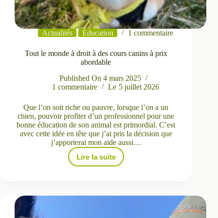
Actualités
Éducation
1 commentaire
Tout le monde à droit à des cours canins à prix
abordable
Published On
4 mars 2025
1 commentaire
Le
5 juillet 2026
Que l’on soit riche ou pauvre, lorsque l’on a un
chien, pouvoir profiter d’un professionnel pour une
bonne éducation de son animal est primordial. C’est
avec cette idée en tête que j’ai pris la décision que
j’apporterai mon aide aussi…
Lire la suite
Tout
le
monde
à
droit
à
des