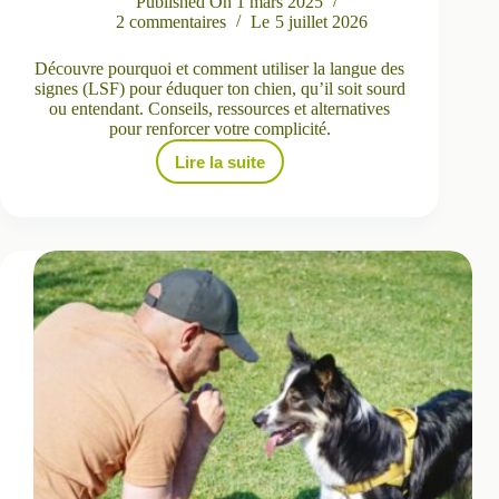
Published On
1 mars 2025
2 commentaires
Le
5 juillet 2026
Découvre pourquoi et comment utiliser la langue des
signes (LSF) pour éduquer ton chien, qu’il soit sourd
ou entendant. Conseils, ressources et alternatives
pour renforcer votre complicité.
Lire la suite
Éduquer
son
chien
avec
la
langue
des
signes
:
avantages,
méthodes
et
conseils
pratiques