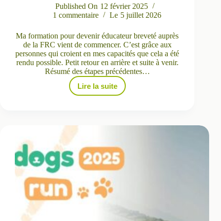
Published On
12 février 2025
1 commentaire
Le
5 juillet 2026
Ma formation pour devenir éducateur breveté auprès
de la FRC vient de commencer. C’est grâce aux
personnes qui croient en mes capacités que cela a été
rendu possible. Petit retour en arrière et suite à venir.
Résumé des étapes précédentes…
Lire la suite
Formation
Maitre
en
éducation
canine
débutée