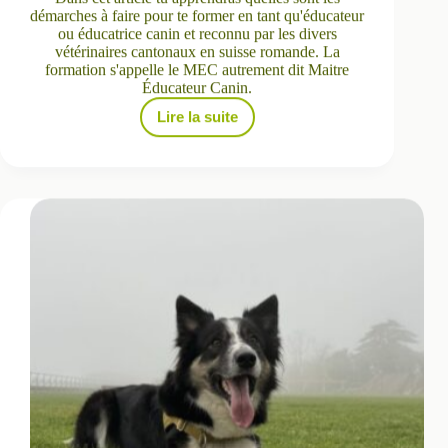
démarches à faire pour te former en tant qu'éducateur
ou éducatrice canin et reconnu par les divers
vétérinaires cantonaux en suisse romande. La
formation s'appelle le MEC autrement dit Maitre
Éducateur Canin.
Lire la suite
Comment
obtenir
le
brevet
de
moniteur
d’éducation
canine
auprès
de
la
FRC
?