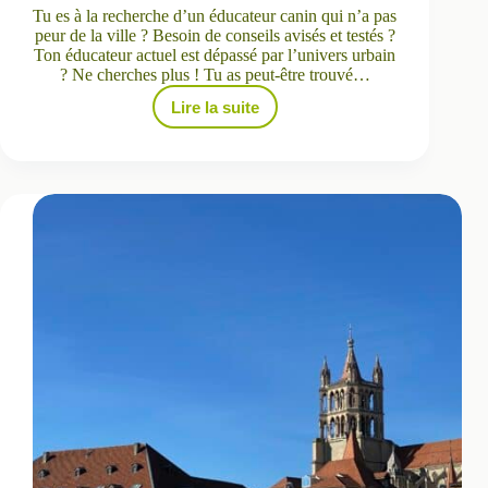
Tu es à la recherche d’un éducateur canin qui n’a pas
peur de la ville ? Besoin de conseils avisés et testés ?
Ton éducateur actuel est dépassé par l’univers urbain
? Ne cherches plus ! Tu as peut-être trouvé…
Lire la suite
Éducateur
en
ville
pour
le
bien-
être
de
ton
chien
!