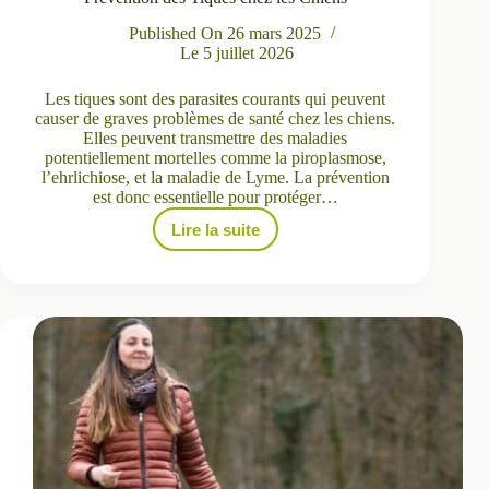
Published On
26 mars 2025
Le
5 juillet 2026
Les tiques sont des parasites courants qui peuvent
causer de graves problèmes de santé chez les chiens.
Elles peuvent transmettre des maladies
potentiellement mortelles comme la piroplasmose,
l’ehrlichiose, et la maladie de Lyme. La prévention
est donc essentielle pour protéger…
Lire la suite
Prévention
des
Tiques
chez
les
Chiens