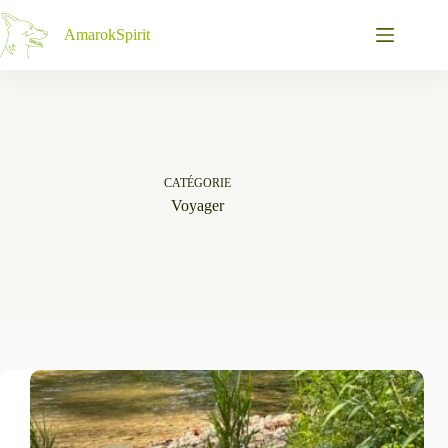
Passer
au
AmarokSpirit
contenu
CATÉGORIE
Voyager