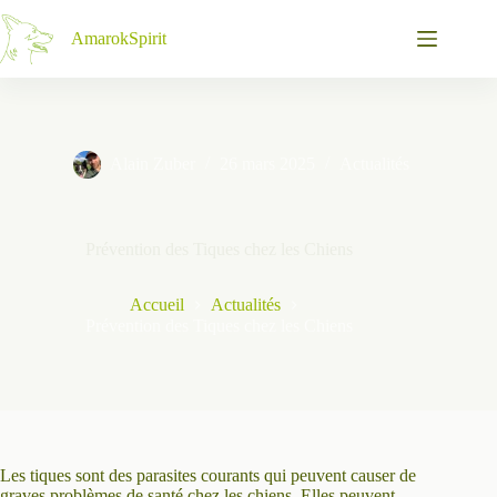
Passer
au
AmarokSpirit
contenu
Alain Zuber
26 mars 2025
Actualités
Prévention des Tiques chez les Chiens
Accueil
Actualités
Prévention des Tiques chez les Chiens
Les tiques sont des parasites courants qui peuvent causer de
graves problèmes de santé chez les chiens. Elles peuvent