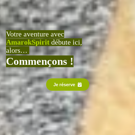
Votre aventure avec
AmarokSpirit
débute ici,
alors…
Commençons !
Je réserve