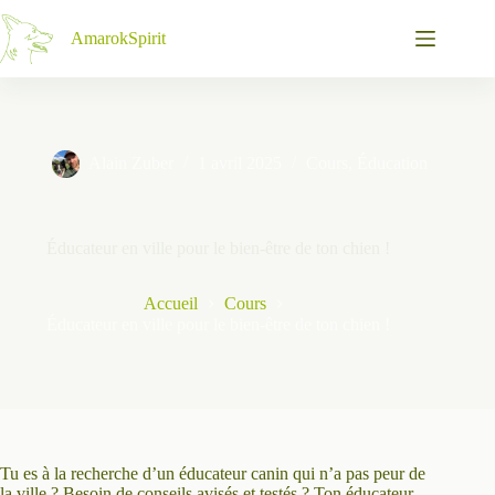
Passer
au
AmarokSpirit
contenu
Alain Zuber
1 avril 2025
Cours
,
Éducation
Éducateur en ville pour le bien-être de ton chien !
Accueil
Cours
Éducateur en ville pour le bien-être de ton chien !
Tu es à la recherche d’un éducateur canin qui n’a pas peur de
la ville ? Besoin de conseils avisés et testés ? Ton éducateur