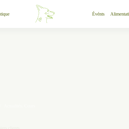
tique
Événts
Alimentat
Actualités
,
Cours
ers clients