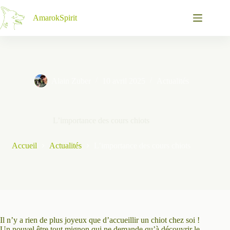
Passer
au
AmarokSpirit
contenu
Alain Zuber
10 avril 2025
Actualités
L’importance des cours chiots
Accueil
Actualités
L’importance des cours chiots
Il n’y a rien de plus joyeux que d’accueillir un chiot chez soi !
Un nouvel être tout mignon qui ne demande qu’à découvrir le