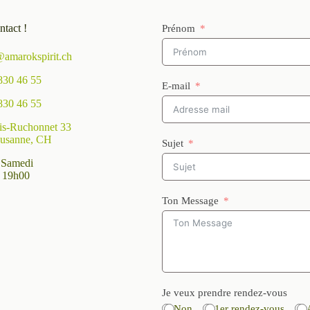
ntact !
Prénom
@amarokspirit.ch
830 46 55
E-mail
830 46 55
is-Ruchonnet 33
usanne, CH
Sujet
 Samedi
 19h00
Ton Message
Je veux prendre rendez-vous
Non
1er rendez-vous