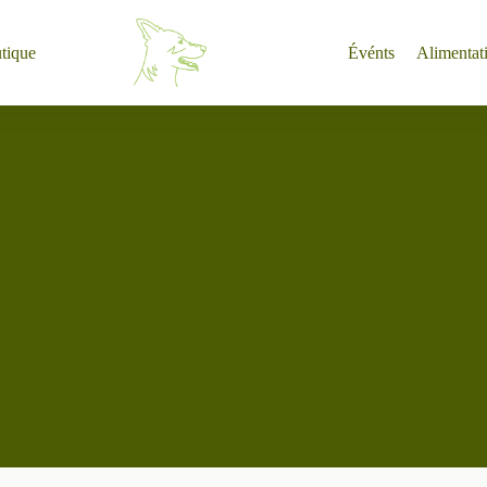
tique
Événts
Alimentat