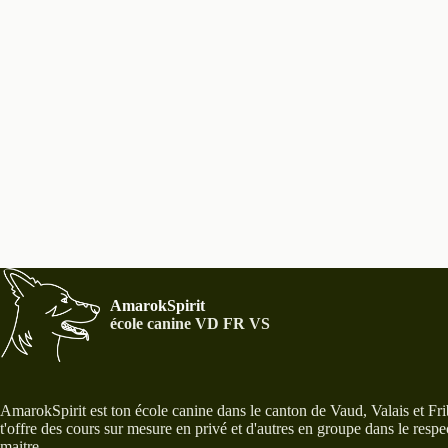
AmarokSpirit
école canine VD FR VS
AmarokSpirit est ton école canine dans le canton de Vaud, Valais et Fri
t'offre des cours sur mesure en privé et d'autres en groupe dans le respe
maitre.