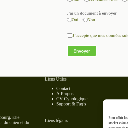
J’ai un document à envoyer
Oui
Non
J’accepte que mes données soie
Envoyer
Liens Utiles
Contact
À Propos
CV Cynologique
Support & Faq’s
bourg. Elle
Pour offrir le
Liens légaux
ct du chien et du
stocker et/ou 