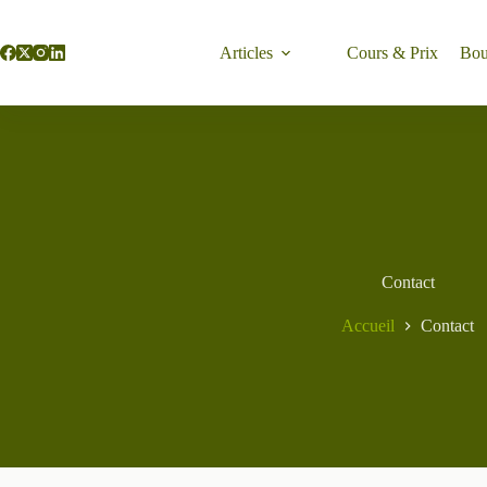
Passer
au
contenu
Articles
Cours & Prix
Bou
Contact
Accueil
Contact