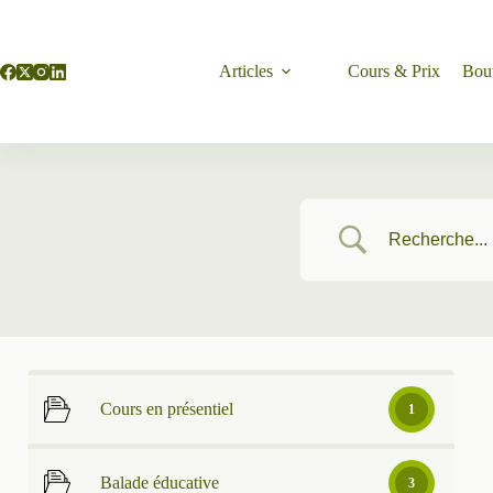
Passer
au
contenu
Articles
Cours & Prix
Bou
Cours en présentiel
1
Balade éducative
3