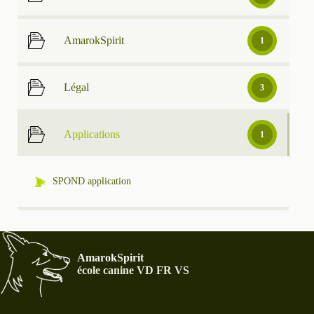
AmarokSpirit
1
Légal
3
Applications
1
SPOND application
AmarokSpirit
école canine VD FR VS