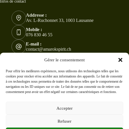
Infos de contact
Addresse :
Av. L-Ruchonnet 33, 1003 Lausanne
Mobile :
076 830 46 55
E-mail :
contact@amarokspirit.ch
Copyright © 2024 -2026 - Tous droits réservés à
Gérer le consentement
AmarokSpirit. Modifications et ventes sont interdites !
CC
BY-NC-ND 4.0
Pour offrir les meilleures expériences, nous utilisons des technologies telles que les
cookies pour stocker et/ou accéder aux informations des appareils. Le fait de consentir
à ces technologies nous permettra de traiter des données telles que le comportement de
navigation ou les ID uniques sur ce site. Le fait de ne pas consentir ou de retirer son
consentement peut avoir un effet négatif sur certaines caractéristiques et fonctions.
Accepter
Refuser