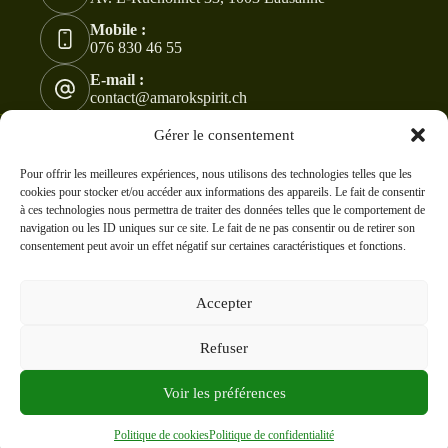
Mobile :
076 830 46 55
E-mail :
contact@amarokspirit.ch
Copyright © 2024 -2026 - Tous droits réservés à
Gérer le consentement
AmarokSpirit. Modifications et ventes sont interdites !
CC
BY-NC-ND 4.0
Pour offrir les meilleures expériences, nous utilisons des technologies telles que les
cookies pour stocker et/ou accéder aux informations des appareils. Le fait de consentir
à ces technologies nous permettra de traiter des données telles que le comportement de
navigation ou les ID uniques sur ce site. Le fait de ne pas consentir ou de retirer son
consentement peut avoir un effet négatif sur certaines caractéristiques et fonctions.
Accepter
Refuser
Voir les préférences
Politique de cookies
Politique de confidentialité