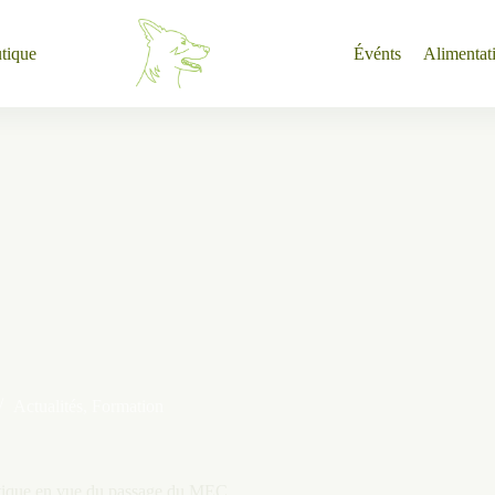
tique
Événts
Alimentat
Actualités
,
Formation
tique en vue du passage du MEC