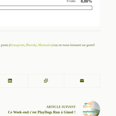
0,00%
0 votes
posts (
Instagram
,
Bluesky
,
Mastodon
) ou en nous laissant un gentil
ARTICLE
SUIVANT
Ce Week-end c'est PlayDogs Run à Gimel !