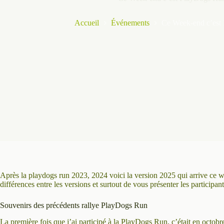
Accueil
Événements
Ce Week-end c’est
Après la playdogs run 2023, 2024 voici la version 2025 qui arrive ce w
différences entre les versions et surtout de vous présenter les participa
Souvenirs des précédents rallye PlayDogs Run
La première fois que j’ai participé à la PlayDogs Run, c’était en octob