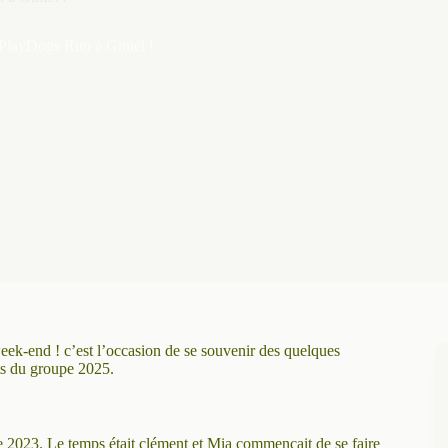
 PlayDogs Run à Gimel !
eek-end ! c’est l’occasion de se souvenir des quelques
nts du groupe 2025.
re 2023. Le temps était clément et Mia commençait de se faire