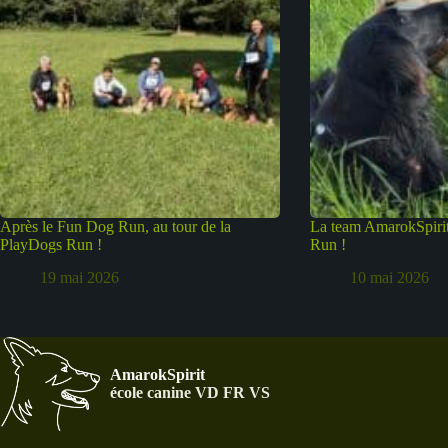
Après le Fun Dog Run, au tour de la
La team AmarokSpirit
PlayDogs Run !
Run !
19 mai 2026
10 mai 2026
AmarokSpirit
école canine VD FR VS