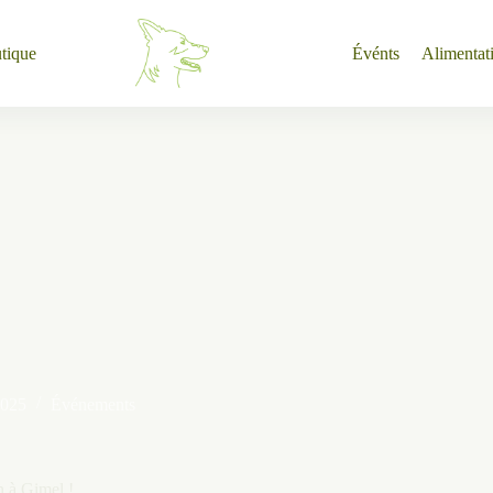
tique
Événts
Alimentat
2025
Événements
 à Gimel !