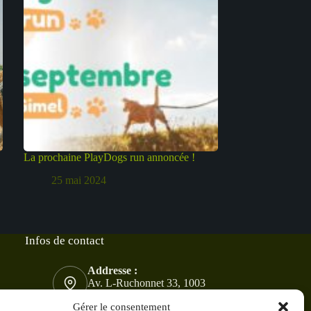
La prochaine PlayDogs run annoncée !
25 mai 2024
Infos de contact
Addresse :
Av. L-Ruchonnet 33, 1003
Lausanne
Gérer le consentement