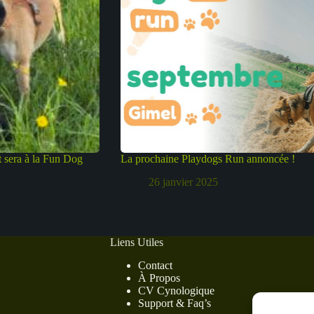
 sera à la Fun Dog
La prochaine Playdogs Run annoncée !
26 janvier 2025
Liens Utiles
Contact
À Propos
CV Cynologique
Support & Faq’s