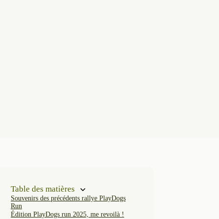
Table des matières
Souvenirs des précédents rallye PlayDogs
Run
Édition PlayDogs run 2025, me revoilà !