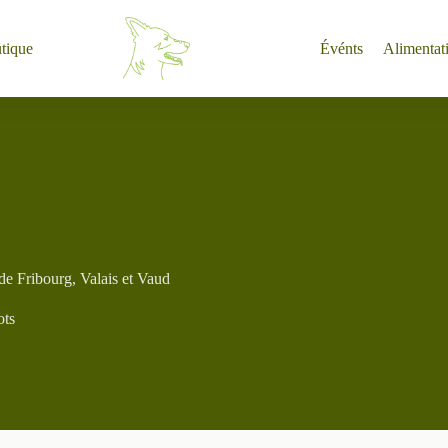
tique
Événts
Alimentat
 de Fribourg, Valais et Vaud
ots