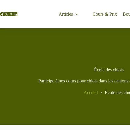
Passer
au
contenu
Articles
Cours & Prix
Bou
École des chiots
Participe à nos cours pour chiots dans les cantons
Accueil
École des chi