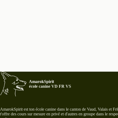
m
s
o
t
-
c
l
é
.
AmarokSpirit
école canine VD FR VS
AmarokSpirit est ton école canine dans le canton de Vaud, Valais et Fri
t'offre des cours sur mesure en privé et d'autres en groupe dans le respe