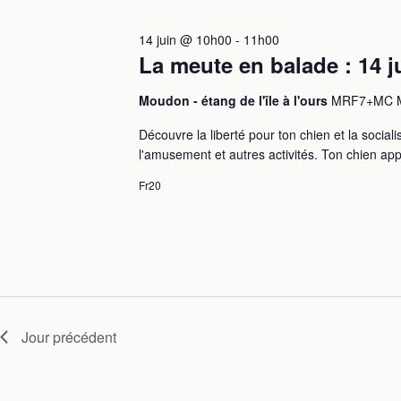
n
l
c
a
é
t
.
14 juin @ 10h00
-
11h00
v
i
R
i
o
La meute en balade : 14 j
e
g
n
c
n
a
h
Moudon - étang de l'île à l'ours
MRF7+MC M
e
t
e
z
i
r
u
Découvre la liberté pour ton chien et la social
o
c
n
n
l'amusement et autres activités. Ton chien app
h
e
d
e
d
e
Fr20
r
a
v
É
t
u
v
e
e
è
.
s
n
É
e
v
m
è
e
n
n
t
e
Jour précédent
s
m
p
e
a
n
r
t