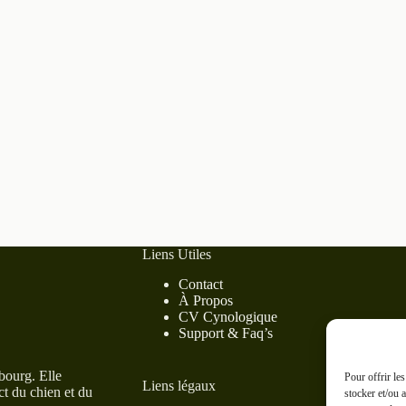
Liens Utiles
Contact
À Propos
CV Cynologique
Support & Faq’s
bourg. Elle
Pour offrir le
Liens légaux
ct du chien et du
stocker et/ou 