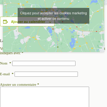
Cliquez pour accepter les cookies marketing
et activer ce contenu
Ajouter au calendrier
Laisser un commentaire
Votre adresse e-mail ne sera pas publiée.
Les champs obligatoires sont
indiqués avec
*
Nom
*
E-mail
*
Ajouter un commentaire
*