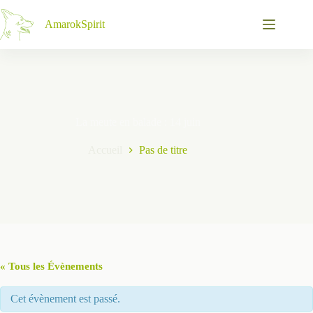
Passer
au
AmarokSpirit
contenu
La meute en balade : 14 juin
Accueil
Pas de titre
« Tous les Évènements
Cet évènement est passé.