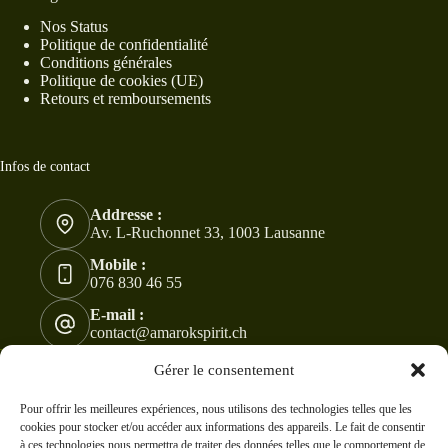
Nos Status
Politique de confidentialité
Conditions générales
Politique de cookies (UE)
Retours et remboursements
Infos de contact
Addresse :
Av. L-Ruchonnet 33, 1003 Lausanne
Mobile :
076 830 46 55
E-mail :
contact@amarokspirit.ch
Copyright © 2024 -2026 - Tous droits réservés à
Gérer le consentement
AmarokSpirit. Modifications et ventes sont interdites !
CC
BY-NC-ND 4.0
Pour offrir les meilleures expériences, nous utilisons des technologies telles que les
cookies pour stocker et/ou accéder aux informations des appareils. Le fait de consentir
à ces technologies nous permettra de traiter des données telles que le comportement de