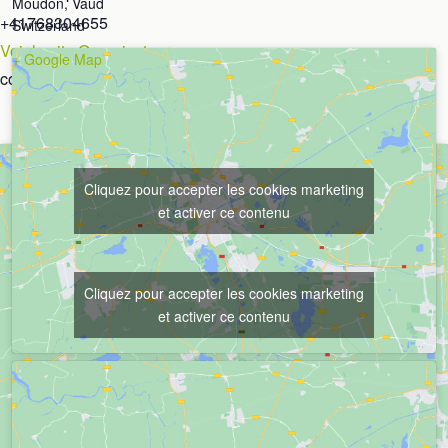
Moudon
,
Vaud
+41768304655
Switzerland
Voir le site Organisateur
+ Google Map
contact@amarokspirit.ch
Cliquez pour accepter les cookies marketing
et activer ce contenu
Cliquez pour accepter les cookies marketing
et activer ce contenu