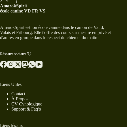
n
AmarokSpirit
e
école canine VD FR VS
m
e
n
AmarokSpirit est ton école canine dans le canton de Vaud,
t
Valais et Fribourg. Elle t'offre des cours sur mesure en privé et
d'autres en groupe dans le respect du chien et du maitre.
Réseaux sociaux 💘
Liens Utiles
Contact
À Propos
CV Cynologique
Support & Faq’s
Liens légaux