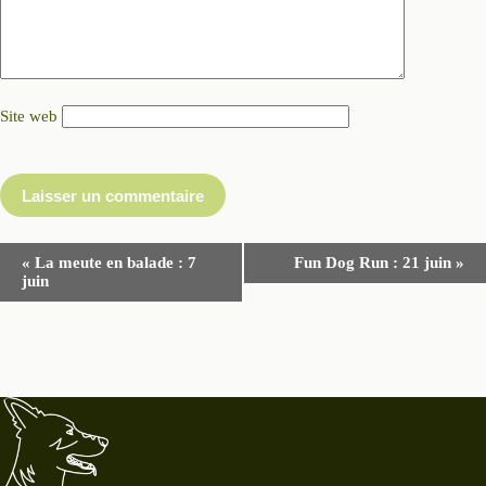
Site web
Laisser un commentaire
N
«
La meute en balade : 7
Fun Dog Run : 21 juin
»
a
juin
v
i
g
a
t
i
o
n
É
v
è