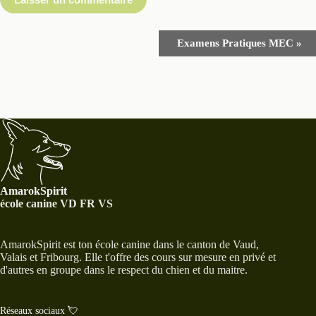
N
Examens Pratiques MEC
»
a
v
i
g
a
t
i
o
n
É
v
è
AmarokSpirit
n
école canine VD FR VS
e
m
e
AmarokSpirit est ton école canine dans le canton de Vaud,
n
Valais et Fribourg. Elle t'offre des cours sur mesure en privé et
t
d'autres en groupe dans le respect du chien et du maitre.
Réseaux sociaux 💘