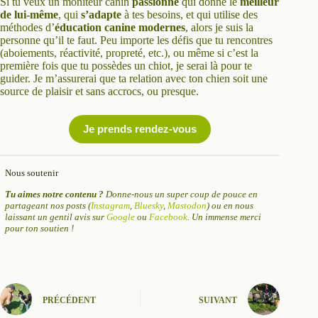
Si tu veux un moniteur canin
passionné
qui donne le
meilleur
de lui-même
, qui
s’adapte
à tes besoins, et qui utilise des
méthodes d’
éducation canine modernes
, alors je suis la
personne qu’il te faut. Peu importe les défis que tu rencontres
(aboiements, réactivité, propreté, etc.), ou même si c’est la
première fois que tu possèdes un chiot, je serai là pour te
guider. Je m’assurerai que ta relation avec ton chien soit une
source de plaisir et sans accrocs, ou presque.
Je prends rendez-vous
Nous soutenir
Tu aimes notre contenu ?
Donne-nous un super coup de pouce en
partageant nos posts (
Instagram
,
Bluesky
,
Mastodon
) ou en nous
laissant un gentil avis sur
Google
ou
Facebook
. Un immense merci
pour ton soutien !
PRÉCÉDENT
SUIVANT