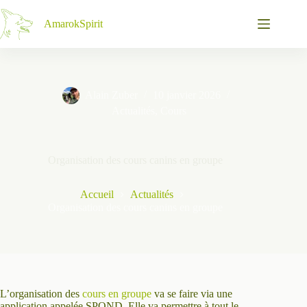
Passer
au
AmarokSpirit
contenu
Alain Zuber
10 janvier 2026
Actualités
,
Cours
Organisation des cours canins en groupe
Accueil
Actualités
Organisation des cours canins en groupe
L’organisation des
cours en groupe
va se faire via une
application appelée SPOND. Elle va permettre à tout le