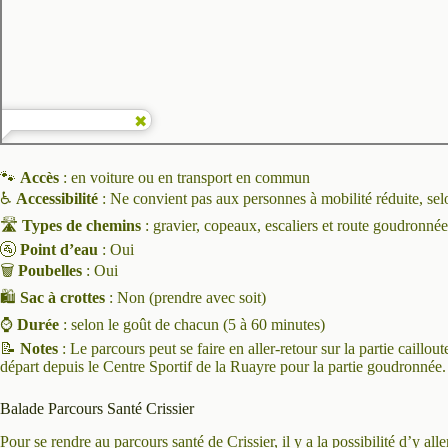
🐾
Accès
: en voiture ou en transport en commun
♿️
Accessibilité
: Ne convient pas aux personnes à mobilité réduite, selon
🛣️
Types de chemins
: gravier, copeaux, escaliers et route goudronnée
🚰
Point d’eau
: Oui
🗑️
Poubelles
: Oui
🛍️
Sac à crottes
: Non (prendre avec soit)
⌚️
Durée
: selon le goût de chacun (5 à 60 minutes)
📝
Notes
: Le parcours peut se faire en aller-retour sur la partie caillo
départ depuis le Centre Sportif de la Ruayre pour la partie goudronnée.
Balade Parcours Santé Crissier
Pour se rendre au parcours santé de Crissier, il y a la possibilité d’y al