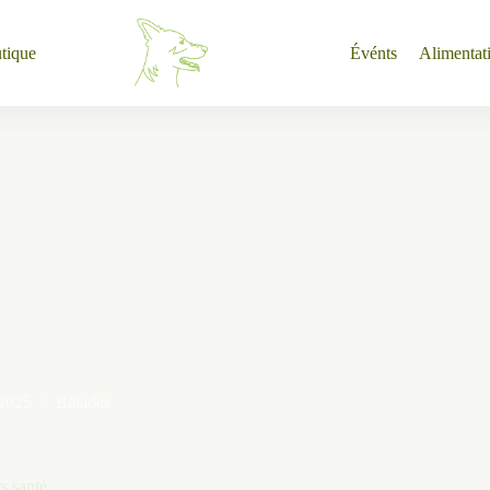
tique
Événts
Alimentat
 2025
Balades
s santé