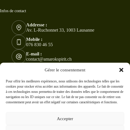
Infos de contact
Addresse :
Av. L-Ruchonnet 33, 1003 Lausanne
Mobile :
076 830 46 55
E-mail :
contact@amarokspirit.ch
Copyright © 2024 -2026 - Tous droits réservés à
Gérer le consentement
AmarokSpirit. Modifications et ventes sont interdites !
CC
BY-NC-ND 4.0
Pour offrir les meilleures expériences, nous utilisons des technologies telles que les
cookies pour stocker et/ou accéder aux informations des appareils. Le fait de consentir
à ces technologies nous permettra de traiter des données telles que le comportement de
navigation ou les ID uniques sur ce site. Le fait de ne pas consentir ou de retirer son
consentement peut avoir un effet négatif sur certaines caractéristiques et fonctions.
Accepter