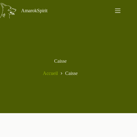
Passer
au
AmarokSpirit
contenu
Caisse
Accueil
Caisse