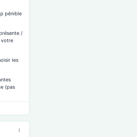
op pénible
 présente /
 votre
oisir les
antes
ge (pas
ôme. 🐶🚶