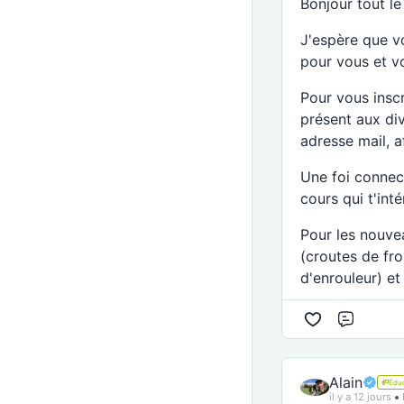
Bonjour tout l
J'espère que vo
pour vous et vo
Pour vous inscr
présent aux di
adresse mail, a
Une foi connecté
cours qui t'inté
Pour les nouve
(croutes de fr
d'enrouleur) et
Si vous avez d
Commen
WhatsApp ou i
D'avance, je v
Alain
Éduc
il y a 12 jours