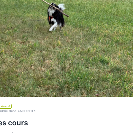
ateur +1
ublié dans ANNONCES
es cours