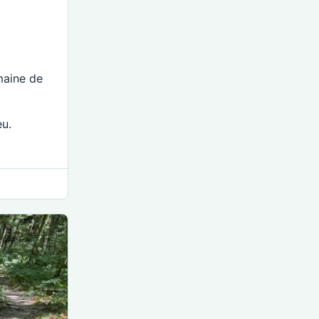
maine de
eu.