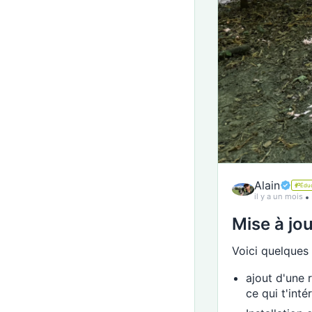
Alain
Éduc
il y a un mois
Mise à jou
Voici quelques m
ajout d'une 
ce qui t'inté