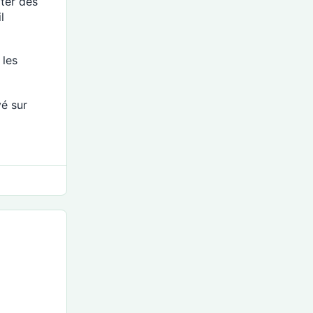
ater des
l
 les
é sur