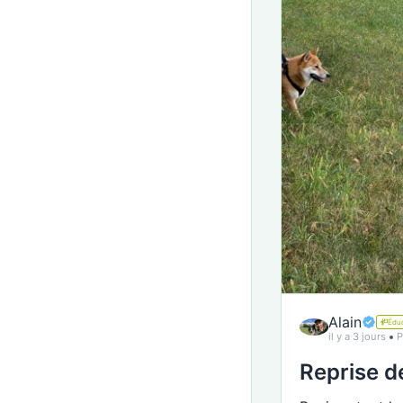
Alain
Éduc
il y a 3 jours
P
Reprise d