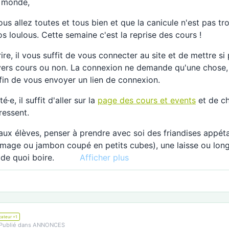
e monde,
us allez toutes et tous bien et que la canicule n'est pas tr
s loulous. Cette semaine c'est la reprise des cours !
ire, il vous suffit de vous connecter au site et de mettre si
vers cours ou non. La connexion ne demande qu'une chose,
fin de vous envoyer un lien de connexion.
·e, il suffit d'aller sur la
page des cours et events
et de ch
ressent.
aux élèves, penser à prendre avec soi des friandises appét
omage ou jambon coupé en petits cubes), une laisse ou lon
 de quoi boire.
Afficher plus
es questions, ne pas hésiter à me le remonter par message
taire
ci même.
ous souhaite une bonne semaine ! Prenez soin de votre bin
ateur +1
Publié dans ANNONCES