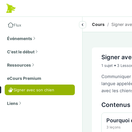
Cours
/
Signer ave
Flux
Événements
C'est le début
Signer ave
•
Ressources
1 sujet
3 Lesso
Communiquer a
eCours Premium
langue appelée
Signer avec son chien
avec les chien
Liens
Contenus 
Pourquoi 
3 leçons