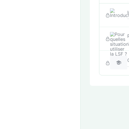
-
-
-