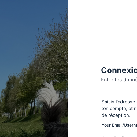
Connexio
Entre tes donn
Se
Saisis l'adresse
connecte
ton compte, et n
de réception.
Your Email/User