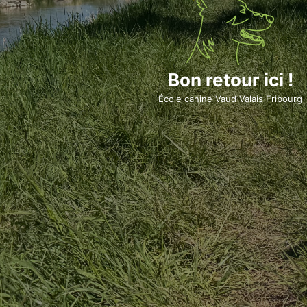
Bon retour ici !
École canine Vaud Valais Fribourg