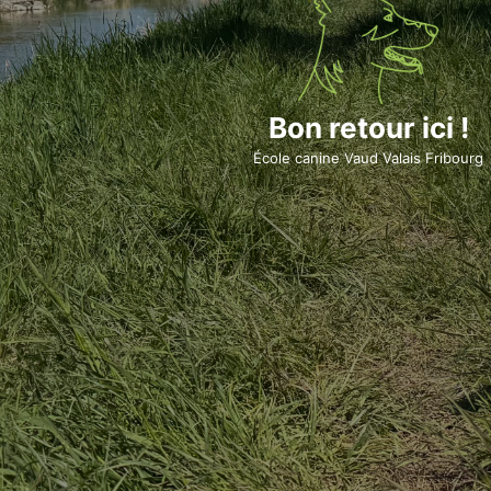
Bon retour ici !
École canine Vaud Valais Fribourg