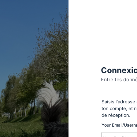
Connexio
Entre tes donn
Se
Saisis l'adresse
connecte
ton compte, et n
de réception.
Your Email/User