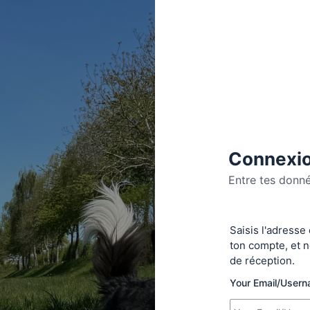
Connexio
Entre tes donn
Se
Saisis l'adresse
connecte
ton compte, et n
de réception.
Your Email/User