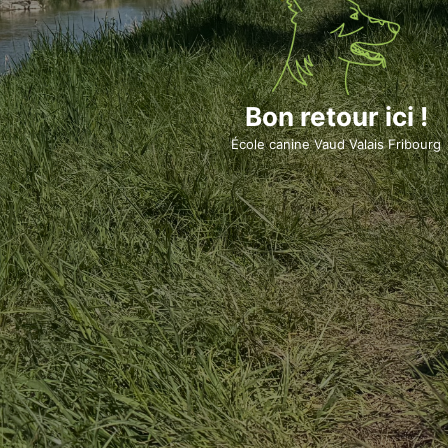
Bon retour ici !
École canine Vaud Valais Fribourg