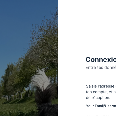
Connexio
Entre tes donn
Se
Saisis l'adresse
connecte
ton compte, et n
de réception.
Your Email/User