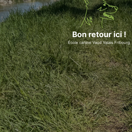
Bon retour ici !
École canine Vaud Valais Fribourg