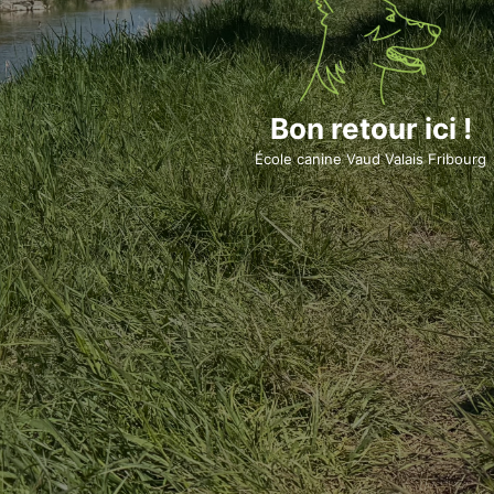
Bon retour ici !
École canine Vaud Valais Fribourg