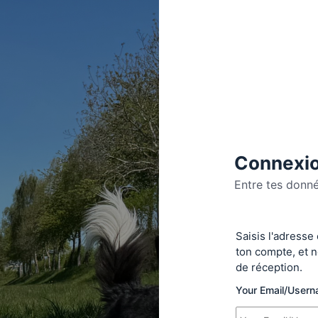
Connexio
Entre tes donn
Se
Saisis l'adresse
connecte
ton compte, et n
de réception.
Your Email/User