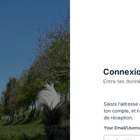
Connexio
Entre tes donn
Se
Saisis l'adresse
connecte
ton compte, et n
de réception.
Your Email/User