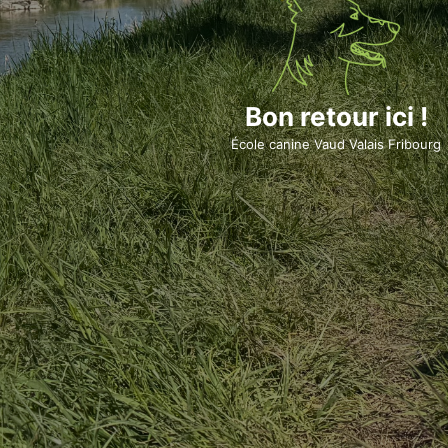
Bon retour ici !
École canine Vaud Valais Fribourg