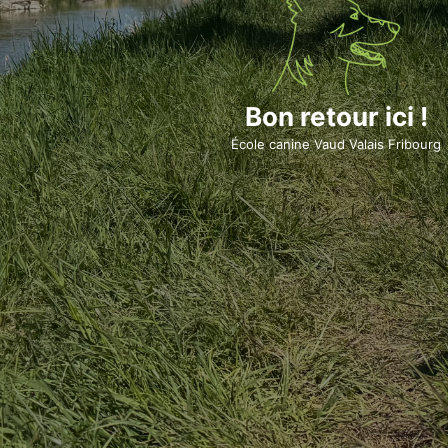
Bon retour ici !
École canine Vaud Valais Fribourg