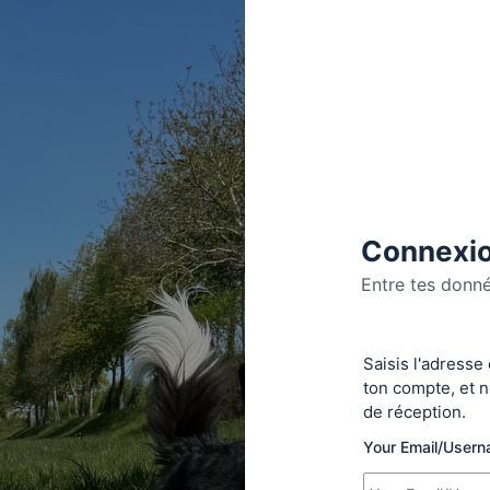
Connexio
Entre tes donn
Se
Saisis l'adresse
connecte
ton compte, et n
de réception.
Your Email/User