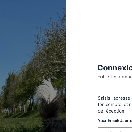
Connexio
Entre tes donn
Se
Saisis l'adresse
connecte
ton compte, et n
de réception.
Your Email/User