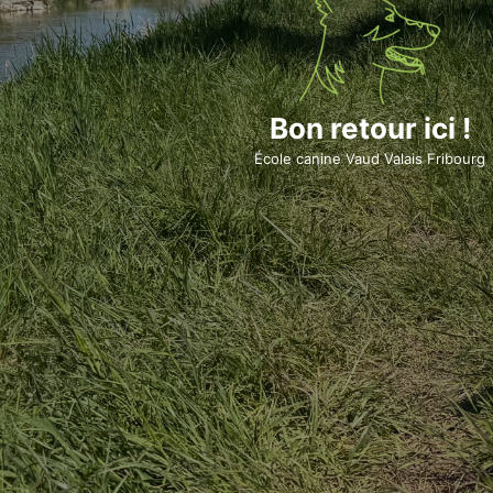
Bon retour ici !
École canine Vaud Valais Fribourg