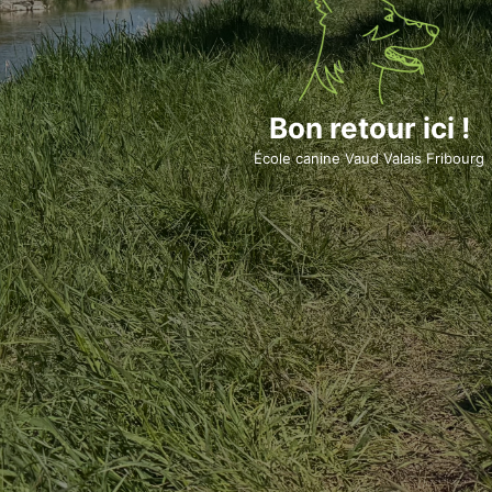
Bon retour ici !
École canine Vaud Valais Fribourg