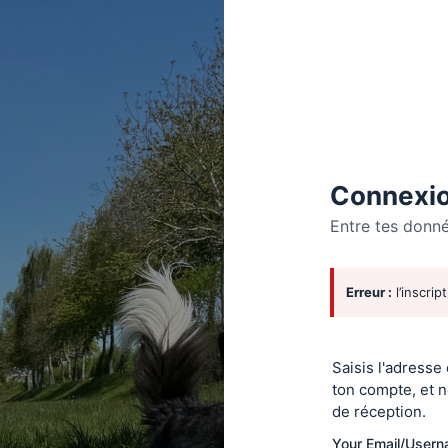
Connexio
Entre tes donn
Se
Erreur :
l’inscrip
connecte
Saisis l'adresse
ton compte, et n
de réception.
Your Email/User