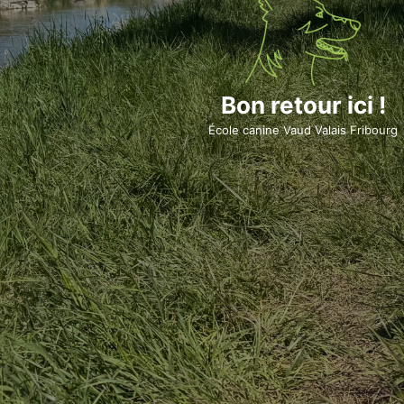
Bon retour ici !
École canine Vaud Valais Fribourg