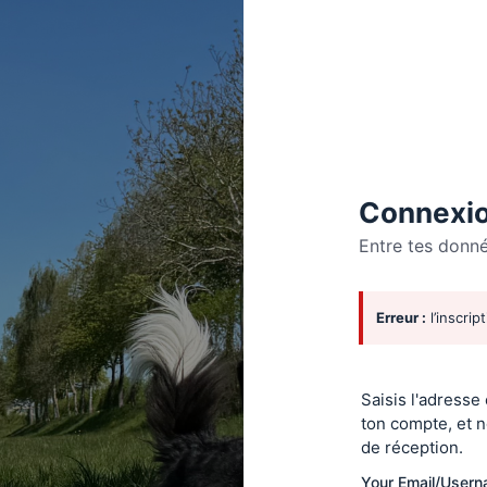
Connexio
Entre tes donn
Se
Erreur :
l’inscrip
connecte
Saisis l'adresse
ton compte, et n
de réception.
Your Email/User