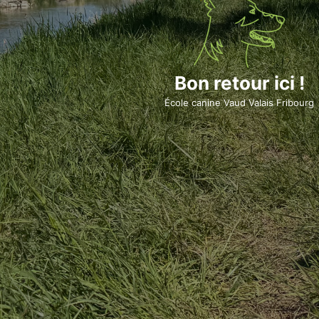
Bon retour ici !
École canine Vaud Valais Fribourg