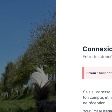
Connexio
Entre tes donn
Se
Erreur :
l’inscrip
connecte
Saisis l'adresse
ton compte, et n
de réception.
Your Email/User