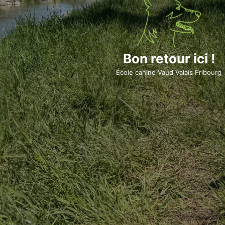
Bon retour ici !
École canine Vaud Valais Fribourg