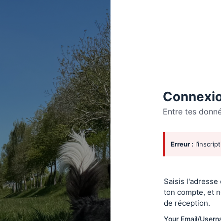
Connexio
Entre tes donn
Se
Erreur :
l’inscrip
connecte
Saisis l'adresse
ton compte, et n
de réception.
Your Email/User