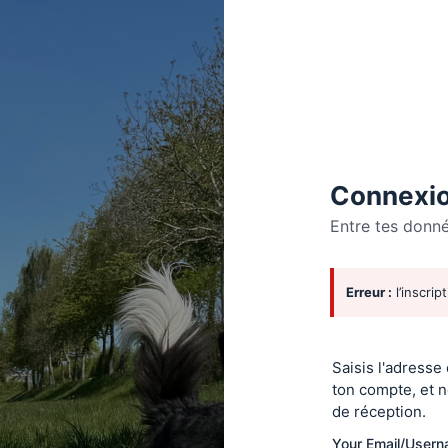
Connexio
Entre tes donn
Se
Erreur :
l’inscrip
connecte
Saisis l'adresse
ton compte, et n
de réception.
Your Email/User