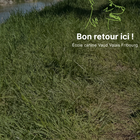
Bon retour ici !
École canine Vaud Valais Fribourg