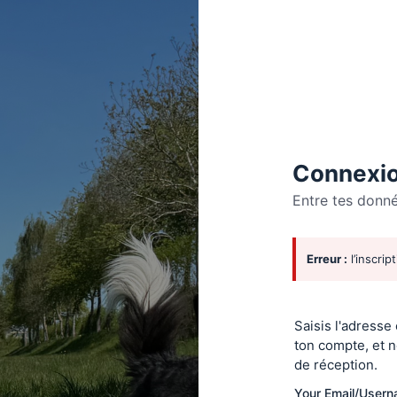
Connexio
Entre tes donn
Se
Erreur :
l’inscrip
connecte
Saisis l'adresse
ton compte, et n
de réception.
Your Email/User