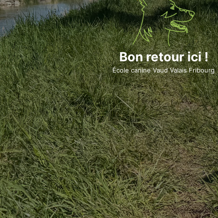
Bon retour ici !
École canine Vaud Valais Fribourg