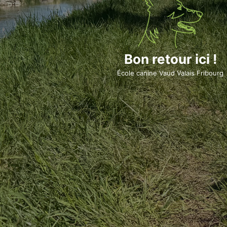
Bon retour ici !
École canine Vaud Valais Fribourg