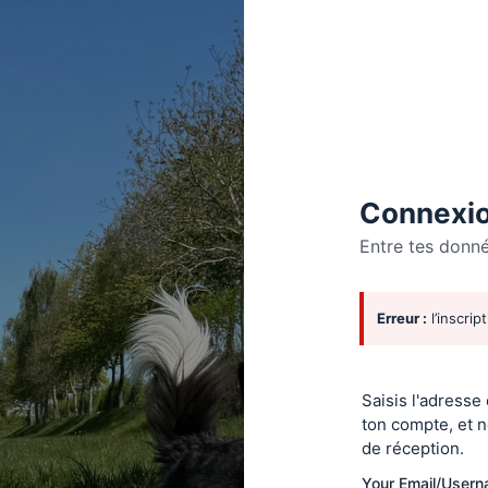
Connexio
Entre tes donn
Se
Erreur :
l’inscrip
connecte
Saisis l'adresse
ton compte, et n
de réception.
Your Email/User