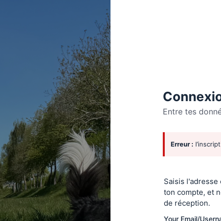
Connexio
Entre tes donn
Se
Erreur :
l’inscrip
connecte
Saisis l'adresse
ton compte, et n
de réception.
Your Email/User