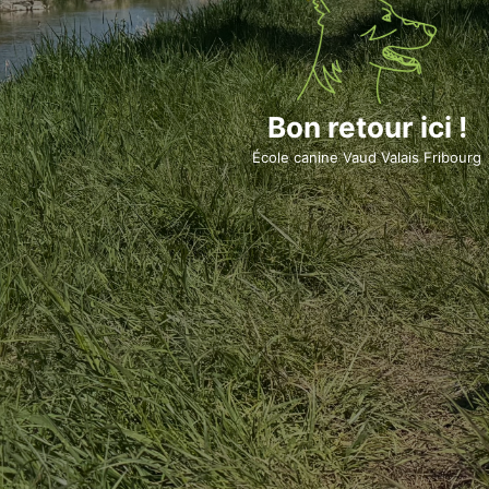
Bon retour ici !
École canine Vaud Valais Fribourg